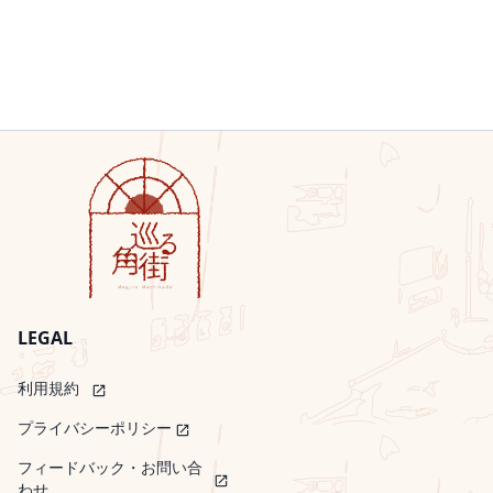
LEGAL
利用規約
open_in_new
プライバシーポリシー
open_in_new
フィードバック・お問い合
open_in_new
わせ