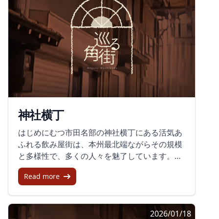
の面影に触れられるのが魅力です。町並みの見
どころ中町の通りには、国指定重要文化財の高
橋家住宅をはじめ、造り酒屋や蔵が立ち並びま
す。保存状態が良い家並みが続き、昔ながらの
商家町の雰囲気を感じられます。立ち寄りスポ
ットも点在しています。高橋家住宅鳴海家住
宅・鳴海氏庭園（鳴海醸造店）津軽こみせ駅か
ぐじ広場寺山餅店西谷家住宅（こみせ美術館）
松の湯交流館松葉堂まつむら散策しながら、建
神社横丁
物の表情や通りの静けさを楽しめるのが、この
通りならではの魅力です。歴史と今が重なる散
はじめにむつ市田名部の神社横丁にある活気あ
策路こみせ通りは、ただ古い景観が残る場所と
ふれる飲み屋街は、本州最北端ながらその規模
いうだけではありません。今も酒蔵が醸造を続
と多様性で、多くの人々を魅了しています。こ
け、地域の生活路としての体温を保っていま
のブログでは、初めて訪れる人でも楽しめるこ
す。歩いていると、歴史の景色と現在の暮らし
Read more
のエリアの魅力を紹介します。誰に向けてこの
が自然につながって見えてきます。また、黒石
記事は、ディープな飲み屋体験を求めている旅
こみせまつりも行われており、津軽三味線や津
行者や、本州最北端のむつ市に興味を持ってい
軽民謡、地元の催しなどが楽しめます。通りの
2026/01/18
る方々に向けて書かれています。また、ノスタ
静かな印象とはまた違う、にぎわいの表情に出