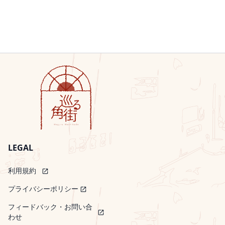
な専門店や居酒屋が提供する雰囲気を楽しむこ
でしょう。体験談初めて訪れた人々のレビュー
とができます。また、青森の文化や歴史を反映
によれば、むつ市の神社横丁は期待以上の楽し
する装飾やオブジェも訪問者の興味を引く魅力
さを提供してくれるそうです。特に居酒屋三宝
のひとつです。半スクランブル交差点の不思議
のサービスと熱心さに感銘を受け、素敵なひと
しんまち商店街にある交差点は、地図上では
ときを過ごしたという声が多く見られます。結
「スクランブル式」とされています。しかし、
論むつ市田名部の神社横丁は、美味しい料理と
実際に訪れるとその構造が普通のスクランブル
温かい人々との出会いを提供してくれる特別な
交差点とは異なっていることがわかります。歩
場所です。青森を訪れた際は、ぜひこのディー
行者用信号機は□の形をしたものと対角方向に
プな飲み屋街で昭和の雰囲気を楽しんでくださ
歩く✕の形をした2種類がありますが、斜め横断
い。きっと、心に残る旅の一ページになるでし
は制限されています。このように部分的にスク
ょう。田名部の飲み屋街は、そのディープな魅
ランブル交差点の機能を持ちながらも、完全な
力で何度でも訪れたくなる場所です。夜のひと
LEGAL
スクランブル交差点とは異なっており、商店街
ときを過ごしに、ぜひ足を運んでみてくださ
の方向にのみ自動車や歩行者が通行可能な特徴
い。
利用規約
open_in_new
があります。夜間でも楽しめる商店街しんまち
商店街は夜間や早朝でも活気があり、訪問者は
プライバシーポリシー
open_in_new
その明るさに驚くことが多いようです。再開発
フィードバック・お問い合
中にもかかわらず、進化を続ける商店街には多
open_in_new
わせ
くの飲食店、百貨店、ホテル、さらには100円