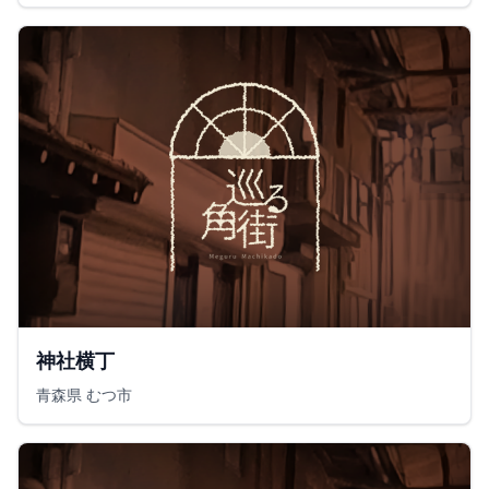
神社横丁
青森県 むつ市