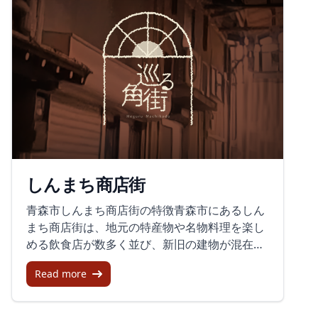
ルジックな雰囲気や温かい人々に魅力を感じる
会えるのも特徴です。訪れるときのポイント観
方にもおすすめです。神社横丁の見どころ昔な
光の拠点として使いやすいのが、松の湯交流館
がらの雰囲気田名部神社の西側に位置する神社
です。黒石の観光情報を集めやすく、まち歩き
横丁は、戦後の闇市の名残を感じさせる場所で
の起点として便利です。新しいバリアフリート
す。平屋建ての小さな飲み屋が並び、昭和のノ
イレがあるのも安心です。無料観光駐車場は松
スタルジックな雰囲気が漂います。魅力的な店
の湯交流館の裏手にあり、利用しやすい環境が
舗居酒屋三宝三宝は、下北半島で獲れた新鮮な
整っています。黒石駅から徒歩約10分という案
魚介類を提供する人気店。特にカワハギを使っ
内もあり、散策向きのスポットとして訪れやす
たメニューが絶品で、漁師店ならではの味わい
い場所です。まとめ中町こみせ通りは、黒石の
が楽しめます。おかみさんの気さくな人柄も訪
歴史、商家町の風情、雪国の知恵が重なった通
しんまち商店街
れる人々を引き付けるポイントです。居酒屋ほ
りです。短い距離でも、木造のアーケードや文
ろよい処はるなこちらは餃子やアドリブ料理が
化財、酒蔵の景色が印象に残ります。静かに歩
青森市しんまち商店街の特徴青森市にあるしん
好評の店。料理はすべて手作りで、時にはおか
きながら、昔の情緒が色濃く残る黒石の空気を
まち商店街は、地元の特産物や名物料理を楽し
みさんが即興で新しい料理を提供してくれるこ
感じたい方におすすめの場所です。
める飲食店が数多く並び、新旧の建物が混在す
ともあります。温かい雰囲気とリーズナブルな
るユニークな商店街です。訪問者はアーケード
価格が魅力です。訪れる価値どのお店も地元の
Read more
が雨や雪の日でも快適に歩ける利点を感じてお
食材を活かした美味しい料理、そして経済的な
り、特に厳しい冬の季節には有難い存在と好評
価格設定が特徴です。地元の人々との交流を通
です。新鮮な市場での食事体験や、地元の小さ
じて、心温まるひとときを過ごすことができる