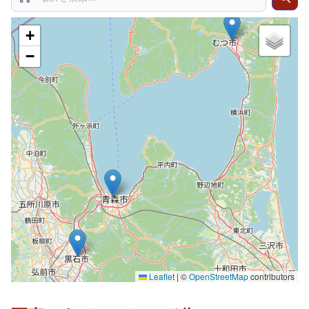
Search
Sear
+
−
Leaflet
|
©
OpenStreetMap
contributors