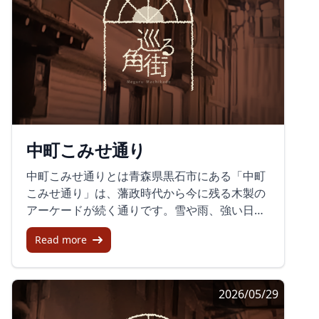
中町こみせ通り
中町こみせ通りとは青森県黒石市にある「中町
こみせ通り」は、藩政時代から今に残る木製の
アーケードが続く通りです。雪や雨、強い日差
しから歩行者を守るためにつくられた「こみ
Read more
せ」は、雪国ならではの知恵が生んだ公共空間
です。「日本の道百選」にも選ばれており、重
要伝統的建造物群保存地区としても大切に守ら
2026/05/29
れています。木造のひさしが連なる景観は、素
朴でありながら落ち着きがあり、歩くだけで昔