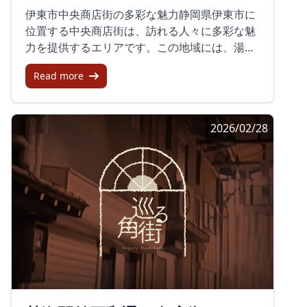
ると幸せな気分になれます。個性豊かな専門店
らば、混雑を避けたい場合は午前中がおすすめ
伊東市中央商店街の多彩な魅力静岡県伊東市に
商店街を歩くと「内藤金物店」というモダンな
です。また、夕方前には閉店する店が多いた
位置する中央商店街は、訪れる人々に多彩な魅
金物屋も目に入ります。ここでは多様なアイテ
め、早めの訪問が良いでしょう。地元の文化と
力を提供するエリアです。この地域には、湯の
ムを驚くほど安く購入でき、たとえばご飯の釜
新しいトレンドを楽しみながら、心温まるひと
花通り商店街やキネマ通り商店街、中央通り商
炊きセットなどが特価で提供されています。ま
時を過ごしてみてはいかがでしょうか。
Read more
店街、宇佐美駅前通り商店街、桜木町商店街な
るで掘り出し物を見つけたかのようなワクワク
ど、多種多様な商店街が点在しており、それぞ
感を味わえます。吉原祇園祭と商店街イベント
れが独自の特色を持っています。まず、湯の花
吉原宿が誇るイベント、「吉原祇園祭」は江戸
2026/02/28
通り商店街をご紹介します。この通りには、地
時代から続く伝統あるお祭りです。この祭りで
元の特産品や食品を提供するお店が並び、伊豆
は21台の山車が街を練り歩き、大勢の人々で賑
らしい温泉情緒を感じられます。伝統的な和菓
わいます。また、商店街では、「吉原宿一の
子店や鮮魚店、椿油を販売する店舗があり、地
市」など地元の新鮮野菜や様々な商品が並ぶ市
方ならではの味わいや商品を楽しむことができ
も開催されています。歴史と近代の融合吉原商
ます。さらに、この商店街ではイベントやフェ
店街はその歴史的な背景と、時代の流れに合わ
スティバルも開催され、訪れる人々に新たな発
せた新しい試みとが融合した魅力的な場所で
見の機会を提供しています。次に、キネマ通り
す。商店街にはアーケードが設置されていて、
商店街です。ここには映画の看板を掲げるカフ
雨の日も快適に歩いて散策を楽しむことができ
ェや、多様な飲食店が立ち並び、映画と食の両
ます。また、シャッターを下ろしたままの店舗
方を楽しむことができます。訪れるだけで、特
も一部見受けられますが、それでも訪れる価値