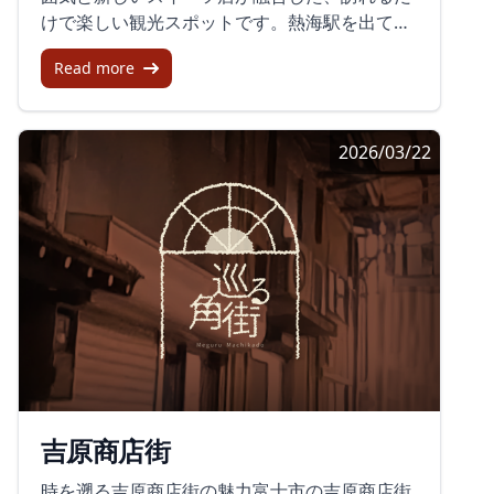
との接点を増やす工夫が求められています。ま
っています。その賑やかさ、安全性、多彩な
けで楽しい観光スポットです。熱海駅を出てす
た、アーケードの老朽化が進んでいるため、新
「顔」を持つ商店街を一度訪れてみてはいかが
ぐの便利な立地で、老舗の温泉まんじゅうから
たな商業施設として生まれ変わる姿も期待され
でしょうか？アニメファンのみならず、多くの
Read more
おしゃれなプリンまで、多彩な食べ歩きグルメ
ています。ホテルなど新しい施設の需要を取り
方々が楽しめるはずです。
が揃います。雨の日でも濡れずに楽しめるアー
込み、魅力あるショッピングエリアへと成長で
ケードが完備されており、駅から徒歩数秒とい
きる可能性を秘めています。イベントで活気を
2026/03/22
うアクセスの良さも魅力です。具体的な体験商
取り戻す商店街では様々なイベントが開催さ
店街を歩けば、湯気が立ち上るお饅頭屋で出来
れ、地域を活気づけています。たとえば、手作
立ての和菓子を味わえます。通路の両側には伊
り芸術作品の集結する「LIFE NEW&amp;OLD
豆の特産品を揃えた土産物店が並び、元気な掛
MARKET」や、スタンプラリーといったイベン
け声が響いています。若者向けの新しいカフェ
トが商店街を訪れる人々に新しい魅力を提供し
では、プリンやジェラートが人気で、写真を撮
ています。イベントを通じて人と街、人と人が
る観光客が行列を作る風景も見ることができま
つながり、新たな商店街のあり方を体現してい
す。メリットとデメリットメリット熱海駅から
ます。最後に清水駅前銀座商店街は、昭和の名
数秒という最高のアクセスで、観光時間を最大
残を感じさせながらも現代に対応した進化の過
限に活用できます。食べ歩きグルメが豊富で、
程にあります。今後も更なる活性化に向けたイ
小腹を満たすのにぴったりです。雨の日でも安
ベントが企画されており、訪れるたびに新たな
吉原商店街
心して観光できるアーケード構造です。デメリ
発見があることでしょう。訪問者は商店街を探
ット混雑時には通路が人で埋まり、スムーズに
索しながら、昭和の懐かしさと現代の革新が融
時を遡る吉原商店街の魅力富士市の吉原商店街