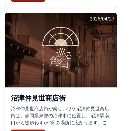
通りには手湯もあります。温泉地らしさを感じ
富士山を背景にした街歩き富士駅前や富士本町
です。アーケードの上に住宅が立つという奇抜
られるスポットですが、レビューでは温度が低
周辺の記録では、富士山の見え方も話題になっ
なデザインが興味深く、多くの観光客が訪れる
めで少し物足りなかったという感想も見られま
ていました。夏は富士山が全く見えず、気温が
2026/04/27
理由の一つです。この商店街は、かつては最先
した。また、アーケード内にある伊豆柏屋で水
高いと埃が反射して山がぼけて見えることもあ
端をゆくデザインで、地域の中心商業地として
まんじゅうを購入したという声もありました。
るようです。一方で、寒くなる頃のほうがきれ
栄えていましたが、現在では少し寂しさが漂っ
商店街を歩きながら、こうした和菓子を楽しめ
いに見えるかもしれない、という声もありまし
ています。さらに、キン肉マンミュージアムも
るのはうれしいところです。散策の途中で甘い
た。富士山はこの地域の風景に大きく関わる存
この商店街の目玉となっており、特にオタク文
ものを味わうと、昭和レトロな通りの空気がよ
在ですが、季節や空気の状態で印象がかなり変
化のファンにとっては訪れる価値のある場所と
り印象深く感じられます。2026年春開業予定の
わります。商店街を歩くとき、店並みや通りの
なっています。イベント時には多くのファンが
「湯けむり市場」に期待検索情報によると、キ
記憶に加えて、空にある富士山の見え方まで含
集まり、まるで異世界に迷い込んだかのような
ネマ通り商店街には2026年春、新複合飲食施設
めて街を受け止めることになります。背景に富
雰囲気に包まれます。変わりゆくアーケードの
「伊東温泉 湯けむり市場」が開業予定です。伊
士山があるという土地ならではの感覚が、駅前
風景しかし、この歴史的な商店街もまた、新し
東駅から徒歩約5分の好立地で、全天候型アー
や商店街の散策に重なっています。いまの街角
い時代の波に乗って変化しようとしています。
ケードの中に10店舗、約200席の飲食スペー
にある、イベントと日常富士本町軽トラ市や富
沼津仲見世商店街
再開発が本格的に始まっており、一部の建物は
ス、カラオケ付き宴会場が集まる計画です。雨
士駅前日本酒祭りの記録からは、駅前通りや商
すでに解体が進んでいます。古き良きアーケー
の日でも歩きやすい商店街に、新たな食の拠点
店街を使った催しが、街の表情を少しずつ変え
沼津仲見世商店街が楽しいワケ沼津仲見世商店
ドの雰囲気を保ちつつ、新たな姿へと生まれ変
が加わることで、通りの雰囲気がどう変わるの
ていることがうかがえます。出店が並ぶ日には
街は、静岡県東部の沼津市に位置し、沼津駅南
わろうとしています。再開発により2029年には
か注目されます。ランチから夜のちょい飲みま
歩行者の流れが生まれ、行列や試飲、買い物の
口から徒歩わずか2分の場所に広がります。こ
新しいビルが完成予定であり、未来の街づくり
で楽しめる場として、観光客だけでなく地元の
やり取りが通りの空気をつくります。一方で、
の商店街は、徒歩で簡単に訪れることができ、