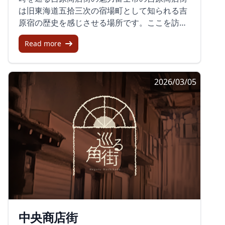
歩くのが難しくなることがあります。坂道が多
合した体験を楽しむことができます。
は旧東海道五拾三次の宿場町として知られる吉
めで、足の不自由な方や重い荷物がある場合は
原宿の歴史を感じさせる場所です。ここを訪れ
注意が必要です。多くの店が早めに閉店するた
ると、まるで昭和にタイムスリップしたかのよ
め、夕方以降の買い物には不向きです。観光の
Read more
うな雰囲気を味わえます。この商店街は、かつ
歴史この商店街は戦後から長く、温泉地として
て清水の次郎長も宿泊したという歴史ある宿な
多くの観光客を迎えてきた歴史ある場所です。
ど、興味深いスポットが数多くあります。ショ
最近では、昔の店舗が新しいカフェとして復活
2026/03/05
ッピングとグルメの宝庫吉原商店街にはたくさ
し、再び賑わいを取り戻しています。地元の文
んの個性的な店舗が立ち並び、訪れるたびに新
化と最新のトレンドがせめぎ合うユニークな空
たな発見があります。「アドニス」でいただけ
間です。人気商品観光客に大人気の温泉まんじ
る地元名物のつけナポリタンは、トマトベース
ゅうや、カワイイ容器が話題の熱海プリンが定
のスープに特製の麺をつけて楽しむ逸品です。
番です。また、磯揚げと呼ばれる練り物のスナ
また、「南岳堂」では、硬めに作られた六八プ
ックは、食べ歩きの定番として多くの人に親し
リンが楽しめ、「シードルフィン」ではサクサ
まれています。雰囲気と設備商店街の雰囲気
クのシュークリームをリーズナブルな価格で購
は、レトロとモダンが共存する独特の風情を持
入できます。また、全国的に有名な「杉山フル
っています。アーケードの下には、照明や看板
ーツ」では、宝石のような生フルーツゼリーが
が古き良き時代を彷彿とさせます。しかし、ト
販売されており、その美しさと美味しさに魅了
イレやベンチは少ないため、駅の施設や飲食店
中央商店街
されます。見た目だけでなく味も格別で、食べ
の利用が推奨されます。訪問時の注意訪れるな