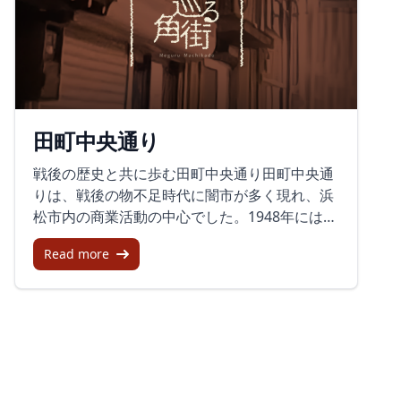
生活を豊かにする店舗が集まっています。日常
つです。また、地域を盛り上げるイベントも定
生活に必要な商品やサービスを提供する店舗が
期的に行われており、街全体が楽しさと活気に
多いため、地域住民にとって親しみやすく、訪
満ちています。ぜひ一度訪れて、商店街の活力
問者にも多様な選択肢を提供しています。特
と地元の魅力を体感してみてください。
に、ファッションアイテムや日用品を取り扱う
店舗は多く、それぞれ個性豊かな商品が揃って
田町中央通り
います。地域と訪問者をつなぐイベントゆりの
木通り商店街は、定期的にイベントを開催し、
戦後の歴史と共に歩む田町中央通り田町中央通
地域コミュニティとのつながりを強化していま
りは、戦後の物不足時代に闇市が多く現れ、浜
す。特に人気のあるイベントが「ゆりの木通り
松市内の商業活動の中心でした。1948年には百
手作り品バザール」で、130店舗以上の手作り
貨店や専門店の営業再開により闇市が衰退し、
品が通りを賑やかに埋め尽くします。このバザ
Read more
1950年代には電力供給の安定に伴いネオン灯や
ールでは、出店者と訪問者が笑顔で交流し、地
電飾が普及しました。高度経済成長期には大型
域の活気を高めています。次回の開催は2026年
店の出店が進み、市中心部の商店街の景観が変
3月28日と29日に予定されており、多くの来場
わりましたが、バブル経済崩壊後の1990年代に
者が期待されています。商店街の探訪を楽しむ
は大型店が撤退し、商店街の空洞化が進んでい
ユニークなマップ商店街では、イラストレータ
ます。多岐にわたるビジネスとサービス田町中
ーの友野さんらが手掛けたユニークなマップも
央通りには、オフィス、美容室、ブティック、
観光客の間で話題になっています。これらのマ