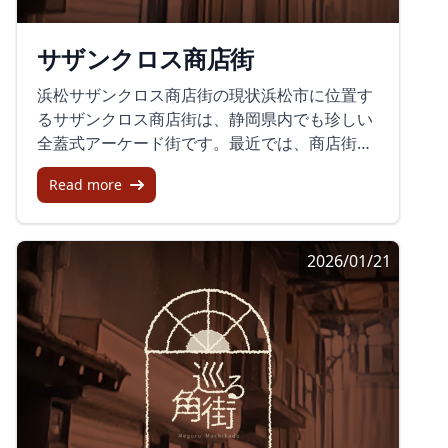
に位置し、より都会的なショッピング体験が可
便利なロケーションにあり、キャッシュレス決
能です。ファッション、アクセサリー、カフェ
済も多くの店舗で導入されているため、気軽に
サザンクロス商店街
などが集まり、若者や観光客を引きつけていま
買い物を楽しむことができます。少ないです
す。酒処 西島での温かい体験三島駅前通り名店
が、休憩エリアも整備されており、買い物途中
浜松サザンクロス商店街の現状浜松市に位置す
街の「酒処 西島」での体験は、単なる飲み歩き
に一息つくことが可能です。結論熱海平和通り
るサザンクロス商店街は、静岡県内でも珍しい
以上の充実したものです。お母様と息子さんの
商店街は、地元の魅力を存分に堪能できる場所
全蓋式アーケード街です。最近では、商店街と
二人で運営しているアットホームな雰囲気のこ
です。様々な体験を通じて、訪れる人々にとっ
しての活気は失われ、ほぼ壊滅状態と言われて
のお店では、カウンターのみのこじんまりとし
て特別な思い出を提供します。駅近でアクセス
Read more
います。しかし、南口に位置するため見落とさ
た空間で、カラオケも楽しめます。看板メニュ
も良く、観光のスタート地点としてぴったりの
れがちなこの商店街も、私たちが訪れる価値が
ーの「生ビール」（600円）や、お通しのマグ
スポットです。熱海を訪れた際には、是非一度
ある場所です。幅広い道路と比較的清潔な屋根
ロの刺身とほうれん草の胡麻和えは訪れる人々
足を運んでみてください。
2026/01/21
が印象的で、歩くだけで心地良さを感じられま
を温かく迎え入れます。特に印象的なのが、店
す。コンセプトとしての『ほしの市』商店街と
内で提供されるオツマミ「いかメボー」。いか
しての機能を取り戻すための一つの試みとし
のクチバシ部分を干物にしたもので、ビールの
て、『浜松サザンクロスほしの市』が定期的に
つまみに絶妙です。また、日本酒の「三島小
開催されています。このマーケットは単なる賑
町」や「うなぎの肝串」もお客様の心をつかみ
わいを演出するイベントではなく、地域の価値
ます。三島駅前通り名店街の魅力この商店街の
を向上させることを目的としています。毎月第
魅力は、老舗感と現代的な要素が見事に調和し
2日曜日に、こだわりの食や暮らしをテーマ
ているところです。日常的な買い物を楽しむこ