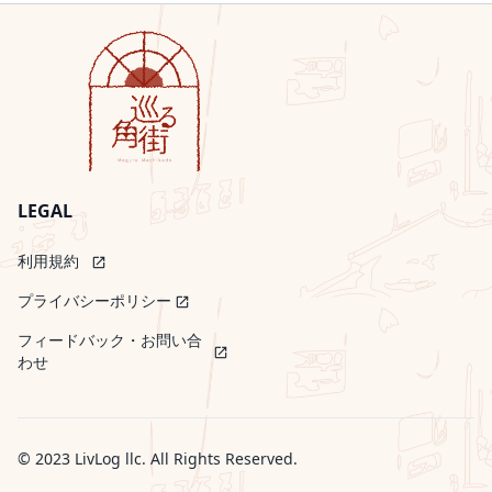
トランクルーム、銀行、飲食店など、地域の住
ップは、商店街の個性や文化を視覚的に表現
民や訪問者の多様なニーズに応える店舗が多数
し、訪問者に商店街を探索する楽しみを提供し
存在します。以下のような店舗が揃っていま
ています。また、多くの若者が出店する店舗も
す：美容室「レイフィールド」ブティック
増えてきており、ゆりの木通りは文化的感度の
「GEM」不動産会社「丸八不動産(株)」靴販売
高い若者にとっても魅力的な場所です。訪れる
店「mode Kilin」酒販売店「糀屋酒店」セレク
価値のある場所ゆりの木通り商店街は伝統と革
トショップ「COSMIC」や「alfe’s」飲食店
新が共存する商店街として、訪問者に多様な魅
「WILL coffee＆roasters」や「酒場 これだ
力を提供しています。地域の歴史や文化を肌で
LEGAL
け」交流の場としての田町中央通りこの地域は
感じつつ、さまざまな店舗やイベントを楽しむ
商業活動の中心地としてだけでなく、地元のコ
ことができます。商店街を散策するだけで、過
利用規約
open_in_new
ミュニティや訪問者にとっての交流の場として
去と現在が交差する瞬間を感じ、また訪れたい
も機能しています。その多様性とアクセスの良
プライバシーポリシー
open_in_new
と思わせてくれる場所です。
さは、浜松市の中心部の活気ある一角を形成し
フィードバック・お問い合
ています。田町中央通りは、歴史と共に発展し
open_in_new
わせ
てきた商店街として、多彩なビジネスやサービ
スが揃っているだけでなく、地域の交流の場と
しても愛されています。ぜひ、浜松市へ訪れた
際には田町中央通りでショッピングやグルメを
© 2023
LivLog llc
. All Rights Reserved.
楽しんでみてください。