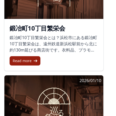
域の商工業の中心地として発展してきました。
街全体の活性化を目指した努力が重要です。終
現在でも、鍛冶町通商店街振興組合が活動を推
わりに浜松サザンクロス商店街は、次の世代に
進しており、地域社会の活性化に貢献していま
誇れる町を目指して、一歩一歩進化を続けてい
す。商店街の歴史を辿ると、多くの商人たちの
ます。静岡県浜松市で毎月催される『ほしの
鍛冶町10丁目繁栄会
努力の積み重ねが感じられ、訪れるたびに新し
市』を通じ、この歴史のある商店街の可能性を
い発見があります。イベントで賑わう街商店街
感じ、体験することができるでしょう。歩くだ
鍛冶町10丁目繁栄会とは？浜松市にある鍛冶町
では時折、歩行者天国やイベントが開かれ、多
けで心地よさを感じられる商店街に一度足を運
10丁目繁栄会は、遠州鉄道新浜松駅前から北に
くの人で賑わいます。これにより、地域固有の
んでみてはいかがでしょうか。
約130m延びる商店街です。衣料品、プラモデ
雰囲気を体験し、地元の温かい人々との触れ合
ル、美術、飲食店など多様な店舗が並び、新浜
いを楽しむことができます。特に毎年11月に行
Read more
松駅の西隣にある松菱通り商店街から続いてい
われる「軽トラ市」は、地元の採れたて野菜や
ます。地域の安全を守る取り組み2023年4月、
手作りの特産品が並び、地域外からの観光客も
地域の安全を高めるため、NPO法人浜松まちな
多く訪れるイベントです。鍛冶町通商店街の楽
2026/01/10
か環境整備協議会によって防犯カメラ16台が設
しみ方商店街を訪れたら、まずは地元の喫茶店
置されました。この取り組みは、訪れる人々が
で一息つきましょう。のんびりとした雰囲気の
安心してショッピングや食事を楽しめるように
中、浜松の特産品を使用した料理を楽しむのも
するためのものです。多彩な店構え鍛冶町10丁
一興です。また、家族や友人へのお土産を探す
目繁栄会は、独特な店構えが特徴です。地元の
際は、個性的な地元の菓子店や楽器店を訪れる
住民だけでなく観光客にも人気があります。衣
のがおすすめです。それぞれの店で、店主との