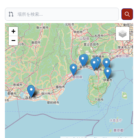
Search
Sear
+
−