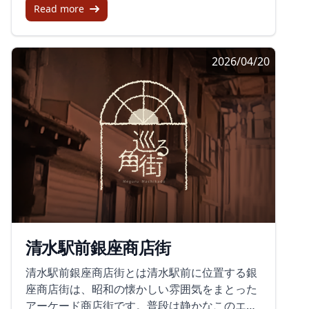
が期待されます。再開発計画は地元の地権者ら
人にも使いやすい存在になりそうです。伊東散
Read more
普段の富士銀座通りのように、静かに昭和の面
地方都市の商店街としては珍しく、平日であっ
で構成される再開発組合が主体となり進めてい
策の途中で立ち寄りたい商店街キネマ通り商店
影を残す区画もあります。にぎわいのある日
ても多くの人で賑わっています。その理由の一
ます。新しい建物は地上10階建てとなる予定
街は、にぎやかな観光地というより、伊東の街
と、落ち着いた日。そのどちらもが、富士駅前
つに、アニメ『ラブライブ！サンシャイン!!』
で、商業施設と住宅を兼ね備えた便利な場所と
の時間がそのまま残っているような場所です。
2026/04/20
周辺の街並みを形づくっています。軽トラ市の
とのコラボレーションがあります。アニメとの
なります。このプロジェクトは地域の更新を象
少し寂しさのある空気も含めて、昭和の商店街
ような催しが続けば、商店街や通りを歩くきっ
コラボで地域が盛り上がる沼津仲見世商店街
徴するものでもあり、多くの期待が寄せられて
らしさを感じられます。伊東駅から東海館方面
かけも増えていきそうです。街の記録として見
は、『ラブライブ！サンシャイン!!』の舞台と
います。おもてなしと地元の魅力地元の店員さ
へ歩く途中に立ち寄れば、通りの変化や店先の
たとき、ここにはイベントの場としての顔と、
なっているため、アニメファンにとっては特別
んたちも親しみやすく、優しい対応が心に残り
様子を見ながら、伊東温泉の別の表情に出会え
日常の通りとしての顔が、同じ場所に並んでい
な場所です。商店街にはキャラクターが描かれ
ます。訪れる人々にとって、忘れられない旅の
ます。今後の再生や新施設の動きとあわせて、
るように感じられます。
たマンホールやアニメにちなんだ装飾が施さ
一コマとなることでしょう。アーケード名店街
これからの変化にも目を向けたい商店街です。
れ、アニメの舞台を実際に訪れることで一層深
の周辺には、さらに興味深い建物やスポットも
く作品の世界観を体験できます。このようなア
点在しています。例えば、商店街の北端にある
ニメとのコラボレーションが、商店街に新たな
元コインランドリーやクリーニング店など、き
命を吹き込み、観光地としても注目を集めてい
らりと光る建物もあり、訪問するたびに新しい
ます。多彩な店舗が立ち並ぶ商店街には、ファ
発見があります。未来への期待このように、沼
清水駅前銀座商店街
ッション、飲食店、文房具店など、多彩なジャ
津アーケード名店街はその独特な魅力と歴史を
ンルの約250メートルの長さの店舗が立ち並ん
保持しつつ、新しい発展へと向かっています。
清水駅前銀座商店街とは清水駅前に位置する銀
でいます。特に有名な中華料理店やカフェ、ア
再開発が進む中、かつての魅力を新しい世代に
座商店街は、昭和の懐かしい雰囲気をまとった
クセサリーショップなど、老若男女問わず楽し
伝える役割を担うことが期待されています。こ
アーケード商店街です。普段は静かなこのエリ