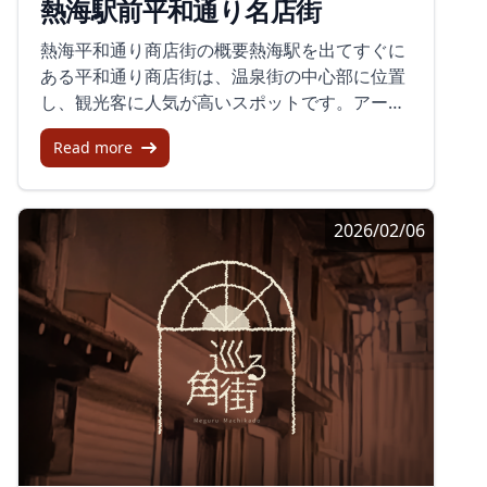
熱海駅前平和通り名店街
別な時間を過ごすことができるでしょう。ま
は充分にあります。交通アクセスと周辺情報岳
た、中央通り商店街や宇佐美駅前通り商店街、
南電車の吉原本町駅から少し歩くと、この魅力
熱海平和通り商店街の概要熱海駅を出てすぐに
桜木町商店街もそれぞれに独特な雰囲気を持
的な商店街が出現します。吉原商店街は、富士
ある平和通り商店街は、温泉街の中心部に位置
ち、多様な店舗が観光客を迎えてくれます。地
山を背にした美しい景色とともに訪れることが
し、観光客に人気が高いスポットです。アーケ
域経済を支える取組み伊東市商店街では、地域
できるため、地元の人々だけでなく観光客にも
ードの下に広がるこの通りでは、熱海の名産で
経済の活性化を支援するために様々な取り組み
人気があります。昭和の雰囲気を味わいなが
Read more
ある温泉まんじゅうや干物の香りに包まれなが
が行われています。例えば、静岡中央銀行によ
ら、吉原商店街で思い出に残るひとときをお楽
ら、新旧の絶品グルメを楽しめます。昭和初期
る「しずちゅう 伊東オレンジ定期預金」は、地
しみください。
から続くこの商店街は、熱海観光の玄関口とし
元商店街で利用できるお買い物券を提供する定
2026/02/06
て多くの旅行客を迎え入れてきた歴史ある場所
期預金です。このような取り組みにより、地元
でもあります。商店街の魅力と体験平和通り商
の経済が潤い、商店街が活気づくことが期待さ
店街では、蒸したての和菓子を味わう観光客で
れています。夕方以降の様子人気の伊東市中央
賑わい、食べ歩きのメニューには磯揚げや練り
商店街ですが、レビューによると夕方以降には
物、お洒落なフルーツスイーツが揃っていま
シャッターが下り、活気が薄れてしまうことも
す。干物店の店頭では香ばしい匂いが漂い、網
あるようです。訪れる際には、早めの時間帯を
の上で魚が焼かれる様子を見られます。また、
選ぶことをお勧めします。昼間は観光客で賑わ
通りの中には手湯が設置されており、無料で温
い、多様な店舗がもたらす文化や食の体験を存
かい温泉に触れることができ、旅の疲れを癒す
分に楽しむことができるでしょう。まとめ伊東
ひとときを過ごせます。天候にかかわらず楽し
市の中央商店街は、訪れる人に多様な魅力を提