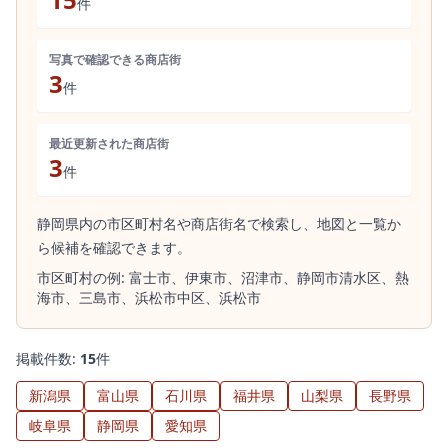
件
写真で確認できる商店街
3
件
最近更新された商店街
3
件
静岡県内の市区町村名や商店街名で検索し、地図と一覧か
ら候補を確認できます。
市区町村の例:
富士市、
伊東市、
沼津市、
静岡市清水区、
熱
海市、
三島市、
浜松市中区、
浜松市
掲載件数:
15
件
新潟県
富山県
石川県
福井県
山梨県
長野県
岐阜県
静岡県
愛知県