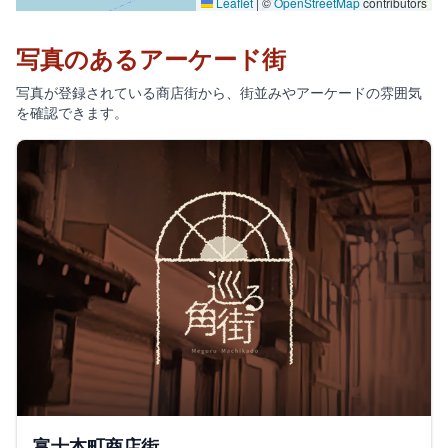
Leaflet
|
©
OpenStreetMap
contributors
写真のあるアーケード街
写真が登録されている商店街から、街並みやアーケードの雰囲気
を確認できます。
富士本町商店街