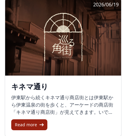
2026/06/19
ら会話を交わし、その場で買い物を楽しめるの
が、この催しの特徴として案内されています。
会場となる富士本町商店街は、駅前から続く街
の通りとして、日常の動きとイベント時の表情
の両方を見せる場所です。普段の商店街に、行
き交う人の流れや出店の列が重なると、いつも
の通りが少し違って見えてきます。街を歩きな
がら買い物をする、そんな昔ながらの商店街ら
しさが残る催しといえそうです。日本酒祭りで
見えた駅前通りの表情入力テキストには、富士
駅前日本酒祭りを訪れた際の様子もありまし
キネマ通り
た。駅前通りの一部が歩行者天国になり、食べ
物屋も多数出店していたとのことです。日本酒
伊東駅から続くキネマ通り商店街とは伊東駅か
の試飲はチケット制で、1,000円で4か所を回れ
ら伊東温泉の街を歩くと、アーケードの商店街
る仕組みでした。お猪口一杯程度の試飲を通し
「キネマ通り商店街」が見えてきます。いでゆ
て、複数の店や銘柄を少しずつ味わえる形だっ
橋から駅へ続く通りとして知られ、雨の日でも
たようです。会場には日本酒ファンと思われる
Read more
歩きやすいのがうれしいポイントです。通りの
人たちが老若男女入り交じって集まり、どの店
名前には映画にまつわる雰囲気もあり、昭和レ