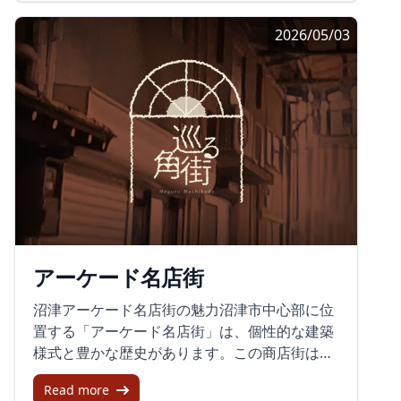
にも行列ができていたとのことでした。時間内
トロな空気が残る商店街として印象に残りま
に試飲がなくなる店もあったようですが、回り
2026/05/03
す。レビューでは、かつて栄えていた面影を感
きれたという記録からは、限られた時間の中で
じる一方で、シャッターの閉まった店も多く、
人の流れが絶えない様子が伝わってきます。駅
静かな雰囲気が目立つという声がありました。
前通りを舞台にした催しとして、飲食と試飲が
人通りは多くなく、どこか昔の街並みを思わせ
並ぶ街角の一日が印象に残ります。富士銀座通
る落ち着きがあります。昭和の面影が残る通り
りに残る昭和の面影別の記録では、富士銀座通
の雰囲気キネマ通りは、アーケードになってい
りについても触れられていました。昭和の面影
て天候を気にせず歩けるのが便利です。ただ、
を残した建物がまだ立っていて、昭和生まれの
全体としては少し暗く感じられ、商店街のにぎ
方には懐かしい雰囲気がある、と書かれていま
わいはこれからの活性化に期待したいところで
す。今は車が通るだけで人通りはあまりないも
す。レビューでも「頑張ってほしい」という思
のの、通りそのものを残してほしいという思い
いが寄せられていました。その一方で、今のキ
がにじんでいました。商店街や通りは、にぎや
アーケード名店街
ネマ通りには、地元の人向けのお店が多いよう
かさだけでなく、静かな時間を抱えたまま続い
に感じられます。観光地らしい派手さよりも、
ていることがあります。富士銀座通りも、その
沼津アーケード名店街の魅力沼津市中心部に位
日常の買い物や散策に寄り添う雰囲気があるの
一つとして記録されているように見えます。古
置する「アーケード名店街」は、個性的な建築
も特徴です。伊東駅から東海館の方まで、店を
い看板や建物の気配、車が通り過ぎるだけの時
様式と豊かな歴史があります。この商店街は
見ながら歩けるのも散策の楽しみです。アーケ
間帯、そうした要素が重なると、街の記憶がそ
1954年に日本初の公共歩廊を取り入れた景観に
ード内の手湯と伊豆柏屋の水まんじゅうキネマ
のまま通りに残っているように感じられます。
Read more
配慮した設計が特徴で、一見の価値がある場所