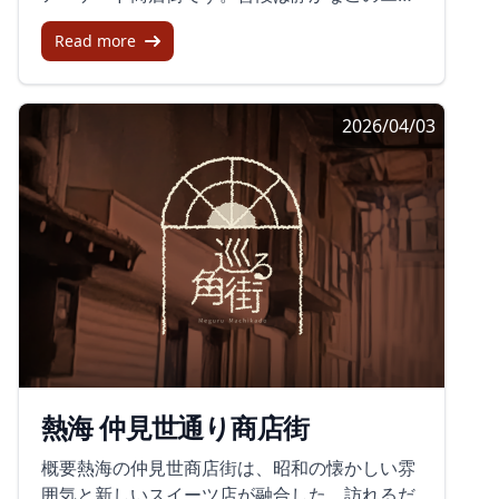
めるお店が揃っています。また、全店舗を見て
の変化こそが、さらに多くの人々を惹きつけ、
アも、特別なイベントが開催されると賑わいを
回るだけでも心地よいアーケードを散策する楽
訪れたくなる街にしていくでしょう。沼津アー
Read more
見せ、多くの人々が訪れます。ビーバップハイ
しみがあります。安全で安心な歩行者専用エリ
ケード名店街。その変貌を見届けるのも旅の楽
スクールイベントの魅力かつての青春を思い出
ア沼津仲見世商店街は、車の侵入が禁止された
しみの一つです。次に訪れる際には、どんな新
させるようなイベントが数多く開催されていま
歩行者専用のエリアです。これにより、小さな
しい風景が広がっているのか、楽しみでなりま
2026/04/03
す。特にビーバップハイスクールのイベントで
お子さんやお年寄りでも安心して買い物や散策
せん。
は、商店街全体がそのテーマ一色に染まり、店
を楽しむことができます。この安全な環境は、
員が学ランやセーラー服といった懐かしのコス
都市部とは違ったゆったりとした時間を過ごせ
プレをしてお客さんを迎え入れてくれます。当
ることで、多くの訪問者にとって居心地の良い
時の撮影セットもあり、屋上からはアーケード
場所となっています。季節ごとのイベントも盛
の全貌を楽しむことができます。現代と昭和が
りだくさんさらに、商店街では季節に応じた
交差する場所訪問者は、昭和にタイムスリップ
様々なイベントが開催されます。夏場の七夕飾
したような気分を味わえます。エキサイティン
りやお花まつりなど、地域の文化や風習を感じ
グな雰囲気を今に蘇らせるこの商店街は、昭和
られるイベントが多く、中でも七夕川柳コンテ
を懐古する世代にぴったりの場所です。また、
ストは注目の催しです。これらのイベントを通
商店街は新清水駅への抜け道としても利用され
じて、ただの買い物だけでなく、地元の文化を
熱海 仲見世通り商店街
ますが、現状では少し閑散としている印象をも
肌で感じることができます。最後に沼津仲見世
たらしています。商店街の課題と未来早朝の訪
商店街は、アニメとのコラボレーションを成功
概要熱海の仲見世商店街は、昭和の懐かしい雰
問では特に人影を見かけないことから、訪問者
させることで、地域活性化のモデルケースとな
囲気と新しいスイーツ店が融合した、訪れるだ