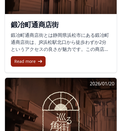
に、多様な商品が並びます。独自のスカウト型
とができるだけでなく、地元の祭りやイベント
で出展者を選ぶことを通じ、地域の魅力を最大
が頻繁に開催され、新しい発見がある場所とな
限に引き出す工夫がなされています。魅力的な
っています。その実例としては、商店街の歴史
鍛冶町通商店街
体験と商店街の未来商店街で開催されるイベン
が約40年に及ぶ点や、地元の人々との温かい交
トでは、古い町並みの中に新しい試みが見受け
流が挙げられます。定期的に訪れるたびに新し
鍛冶町通商店街とは静岡県浜松市にある鍛冶町
られることが魅力的です。例えば、自家焙煎の
い発見や人々と出会う機会があり、訪れる者に
通商店街は、JR浜松駅北口から徒歩わずか2分
コーヒーや焼き芋といった地元の味を楽しむこ
とっても特別な場所となっています。まとめ三
というアクセスの良さが魅力です。この商店街
とができます。そして、一冊の本を通じた人と
島駅前通り名店街は、地元の特産品を楽しむ絶
は、浜松城公園へ向かう途中にあり、地元住民
人との交流も大切にされており、ブースごとに
好の場所です。昭和レトロな雰囲気や新しいお
Read more
や観光客にとって馴染み深いショッピングエリ
設置された『私の本棚』がそれを実現していま
店の躍動感を体験できるこの商店街に一度訪れ
アとなっています。豊富な商品ラインナップ鍛
す。複数の店舗の商品を一緒にギフトとしてラ
れば、その魅力に引き込まれること間違いなし
冶町通商店街には多岐にわたる店舗が並んでい
ッピングできるコーナーも設置され、多様なニ
です。ぜひ、次回の静岡訪問ではこの名店街を
2026/01/20
ます。履物小売店、家庭金物販売、喫茶店、銀
ーズに対応しています。未来への展望一時的な
訪れ、地域の魅力を堪能してみてはいかがでし
行、薬局、靴小売り、菓子販売、楽器販売な
イベントに終わらせず、浜松サザンクロス商店
ょうか。
ど、これほど多様な業種が一堂に会する場所は
街全体が新しいチャレンジの場となることを目
中々ありません。地元の人に必要な日常品か
指しています。次世代へと誇れる町にするた
ら、訪れた観光客が求める特別な商品までが揃
め、地域住民や訪問者にとって魅力的な場所と
っており、ショッピングの楽しさを満喫できま
なるよう取り組みが続けられています。それ
す。商店街の歴史と運営鍛冶町通商店街は、地
は、個々の店舗の継続・発展だけでなく、商店