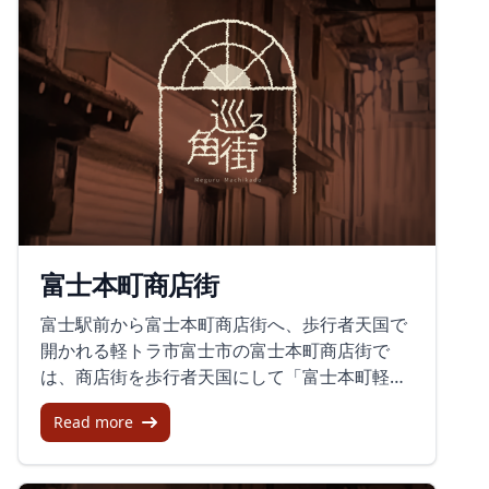
富士本町商店街
富士駅前から富士本町商店街へ、歩行者天国で
開かれる軽トラ市富士市の富士本町商店街で
は、商店街を歩行者天国にして「富士本町軽ト
ラ市」が開かれています。富士本町通り一帯に
Read more
軽トラックや出店が並び、新鮮な野菜や果物、
主食類、総菜、スイーツ、雑貨など、さまざま
な品が集まる催しです。作った人の顔を見なが