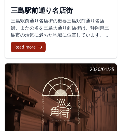
めるアーケードも魅力の一つです。利便性と注
供してくれるエリアです。それぞれの商店街が
三島駅前通り名店街
意点商店街は熱海駅の改札から徒歩1分とアク
持つ独特の雰囲気を楽しみながら、地元ならで
セスがよく、荷物が多くてもすぐに観光を始め
はの特産品を味わうことができます。また、地
三島駅前通り名店街の概要三島駅前通り名店
られます。定番のお土産から流行のスイーツま
域活性化の取り組みも進められており、訪問者
街、またの名を三島大通り商店街は、静岡県三
で、商店街内でほぼ全ての買い物が済ませられ
だけでなく、地域住民もその恩恵を享受してい
島市の活気に満ちた地域に位置しています。こ
るのも利点です。しかし、週末は多くの人で賑
ることが伺えます。ただ、商店街を最大限楽し
の商店街は、地元の人々の日常生活や文化を垣
わい、ベビーカーや車椅子での移動が難しくな
むには、昼間の活気ある時間帯に訪問するのが
Read more
間見ることのできる場所で、三つの主要エリア
ることがあります。さらに、多くの店舗が夕方
ベストでしょう。静岡の魅力が詰まったこの商
に分かれています。それが、大中島商店街、小
には閉店するため、夜の観光には向いていませ
店街に、ぜひ一度訪れてみてください。
中島商店街、中央町商店街です。大中島商店
ん。おすすめ商品と店商店街では「伊豆揚げ」
2026/01/25
街：ここは地元の人々が日常的に利用するお店
が特に人気で、エビやチーズが入った揚げたて
から、観光客にも魅力的な店舗まで様々です。
の練り物は食べ歩きの定番です。老舗の競い合
新鮮な食材を扱う八百屋や魚屋、手作りの雑貨
う温泉まんじゅうも必見で、店ごとに異なる皮
店、地元の人々に愛される定食屋や居酒屋ま
の食感や餡の甘さを楽しむことができます。脂
で、多彩な選択肢に恵まれています。小中島商
の乗った「アジの干物」は地元ならではの味わ
店街：少し小規模ながらも、地域の生活に密着
いで、多くの旅行者が手に取っています。場所
したお店が並んでいます。ここでは、地域の日
の雰囲気と設備熱海平和通り商店街は、レトロ
常生活に必要な物品やサービスを提供する店舗
な看板と新しいショップが混在し、活気に満ち
が多くあります。中央町商店街：三島市の中心
溢れています。商店街は、駅から徒歩ですぐの