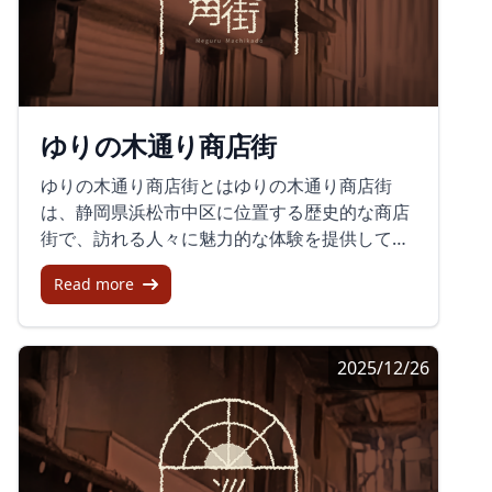
料品店: さまざまなスタイルの服が揃う衣料品
会話を楽しみながら、浜松の魅力を感じ取るこ
店。プラモデル店: 模型愛好家にはたまらな
とができます。まとめ鍛冶町通商店街は、利便
い、ユニークなプラモデル商品が並びます。美
性の良さ、豊富な商品、イベントの充実によっ
術商: アート作品を楽しみながら買い物ができ
て訪れる価値が満載の商店街です。浜松市を訪
る空間を提供。そば店とメキシコ料理店: 日本
れた際には、ぜひこの商店街で日常を感じなが
ゆりの木通り商店街
の伝統的な味と異国情緒あふれる料理を堪能で
ら、浜松の魅力を満喫してください。地元の温
きます。その他、寿司店、時計店、焼き鳥店、
かい雰囲気と、個性あふれる店舗がきっと心に
ゆりの木通り商店街とはゆりの木通り商店街
理容室、リラクゼーションサロンなど、多岐に
残る思い出となるでしょう。
は、静岡県浜松市中区に位置する歴史的な商店
わたるサービスが提供されています。浜松市の
街で、訪れる人々に魅力的な体験を提供してい
一体感と活性化鍛冶町10丁目繁栄会は、浜松市
ます。この商店街は、江戸時代から続く数多く
中心商店街の一部として、地域の活性化に寄与
Read more
の店舗が並び、遠州鉄道の路線から浜松市役所
しています。また、毎年開催される「浜松七夕
に向かう緩やかな上り坂に沿っています。かつ
まつり」などのイベントを通じて、さらに街の
てこの場所にはお堀があり、今では商店街の名
賑わいを創出しています。このイベントでは、
2025/12/26
の由来ともなっているゆりの木が伸びやかに並
色とりどりの七夕飾りが街を彩り、訪れる人々
び、穏やかな雰囲気を醸し出しています。魅力
を楽しませています。まとめ多様な店舗が並ぶ
的な店舗が集う商店街ゆりの木通り商店街に
鍛冶町10丁目繁栄会は、地元民だけでなく観光
は、アート教室、デザインテクノロジー専門学
で訪れる方にも楽しめるスポットです。安心・
校、インテリアショップ、呉服店など、地域の
安全な買い物環境を支える防犯対策も魅力の一