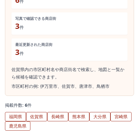
件
写真で確認できる商店街
3
件
最近更新された商店街
3
件
佐賀県内の市区町村名や商店街名で検索し、地図と一覧か
ら候補を確認できます。
市区町村の例:
伊万里市、
佐賀市、
唐津市、
鳥栖市
掲載件数:
6
件
福岡県
佐賀県
長崎県
熊本県
大分県
宮崎県
鹿児島県