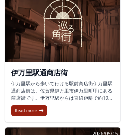
伊万里駅通商店街
伊万里駅から歩いて行ける駅前商店街伊万里駅
通商店街は、佐賀県伊万里市伊万里町甲にある
商店街です。伊万里駅からは直線距離で約192
メートルとされ、駅から徒歩で向かえる近さに
Read more
あります。伊万里駅通商店街振興組合が運営し
ており、駅前の通りとして地域の暮らしを支え
てきた場所です。駅を出て少し歩いた先にある
2026/05/15
商店街という位置づけは、日々の買い物や用事