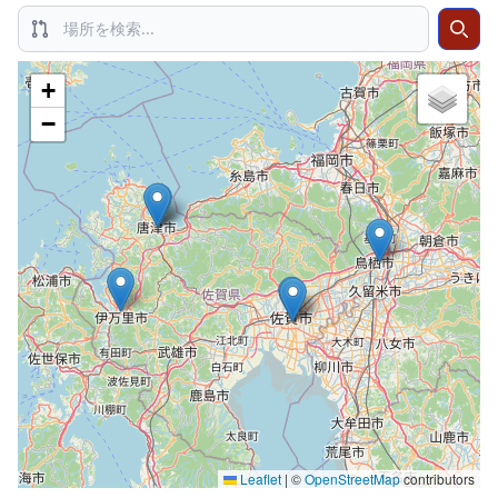
Search
Sear
+
−
Leaflet
|
©
OpenStreetMap
contributors