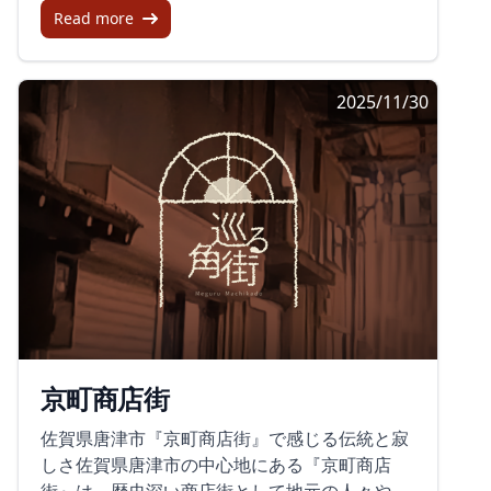
い、新旧の融合として注目を集めています。散
Read more
さからも、多くの観光客が足を運びます。た
歩で魅力を再発見商店街のすぐ裏手には「バル
だ、その存在感は駅の大通りから少し外れた場
ーン通り」と呼ばれる場所があり、趣のある街
所に面し、見逃してしまうかもしれないほど控
並みとともに、散歩や観光にも適した場所で
2025/11/30
えめ。昭和レトロな雰囲気商店街を歩くとすぐ
す。ここでは、昔ながらの建物や新しい店が立
に、昭和時代の雰囲気が色濃く残る光景が広が
ち並び、訪れる人に新たな発見を提供していま
ります。古びた看板やモダンな形の建物が並
す。歴史と未来への期待「白山」という名前の
び、現役で営業するスナックやバブル時代の面
由来は、地域内に存在していた白山神社に由来
影を残すバーなどが営業しています。商店街の
します。この神社は、元々福井県の白山神社か
あちらこちには、以前の賑わっていた頃を思い
ら勧請されたもので、地域に根付いた歴史が感
起こさせる古い写真が飾られており、昭和の懐
じられます。新しい取り組みと古き良き時代の
かしさを味わうことができます。商店街の魅力
雰囲気が共存する白山名店街は、地域の未来へ
と現状中央市場商店街の魅力は、その昭和レト
の期待を抱かせます。今後の展開としては、ス
ロな設定だけではありません。商店街内には、
マートフォンを活用したスタンプラリーの導入
「八起のキャンデー」というアイス屋さんが現
など、訪れる人々に新しい楽しみを提供しつ
京町商店街
役で営業しており、親しみやすい地元の味を提
つ、さらなる商店街の活性化を目指していま
供しています。しかしながら、多くの空きテナ
す。白山名店街は、古き良き時代と現代が交差
佐賀県唐津市『京町商店街』で感じる伝統と寂
ントが目につき、このままではその昭和の風情
する、佐賀を代表する観光スポットとして成長
しさ佐賀県唐津市の中心地にある『京町商店
も失われるのではとの懸念も感じられます。過
していくことでしょう。
街』は、歴史深い商店街として地元の人々や観