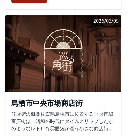
めの購入がオススメです。五福の縁結び市〜ナ
部でもある歴史的な商店街です。現在でも、中
チュラルワインスペシャルイベント〜また、呉
心市街地で唯一アーケードを残していることか
服町商店街では毎月第一日曜日に「五福の縁結
2026/03/05
ら、独特の歴史的雰囲気を持つ場所です。新た
び市」が行われています。2023年4月2日には、
な取り組みとその影響白山名店街はかつて多く
第69回を迎える「五福の縁結び市」として、ナ
の人々で賑わっていましたが、近年ではシャッ
チュラルワインのスペシャルイベントが開催さ
ター通りと化すことが多く、特に夕方以降は寂
れました。ここではフランスをはじめ、世界中
しい印象がありました。しかし、現代の多様化
からセレクトされたナチュラルワインが揃い、
するニーズに応えるため、2015年から商店街内
嬉野市の人気イタリアンや話題のパン屋など、
に無料Wi-Fiサービスを提供開始し、商店街の店
美味しい料理も提供されました。呉服町商店街
主たちが協力し合い、外国人旅行客の誘致を図
へ訪れる魅力織り交ぜられる匂い、風の感触、
る取り組みが進められています。活気を取り戻
人々の笑い声。呉服町商店街は五感を刺激し、
すイベントと新店舗この商店街には、存続する
訪れるたびに違った表情を見せてくれる特別な
地元店舗に加え、新たに美容室「151A(いちご
場所です。唐津ならではの美しい焼き物や最新
鳥栖市中央市場商店街
いちえ)」といった施設もオープンしています。
のアートが調和するこの街では、ただ日本酒を
この美容室は広々とした店内で、ゆったりと過
楽しむだけでなく、地元の文化や風土を肌で感
商店街の概要佐賀県鳥栖市に位置する中央市場
ごせる空間を提供しており、訪れる人々に特別
じることができます。ぜひ、次の休暇には呉服
商店街は、昭和の時代にタイムスリップしたか
な時間を演出しています。さらに、イベント時
町商店街でのひとときをお楽しみください。
のようなレトロな雰囲気が漂う小さな商店街で
には昔の活気を思い出させるような人々で賑わ
す。鳥栖駅から徒歩2〜3分というアクセスの良