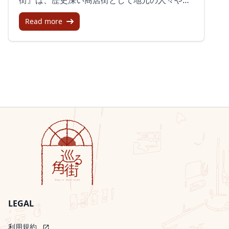
去の賑わいを示す写真と対比される現在の静か
光客に愛されています。この商店街は、唐津城
な通りは、訪れる者に一抹の寂しさと共に郷愁
Read more
や虹の松原といった観光名所の近くに位置し、
を感じさせます。終わりに鳥栖市の中央市場商
多くの観光客が足を運ぶ場所でもあります。し
店街で感じることができる、昭和にタイムスリ
かし、近年では空き店舗が増え、やや寂しい雰
ップしたかのような特別な体験は、現代の喧騒
囲気が漂っています。地元文化とイベントで賑
から離れた時間を与えてくれます。この商店街
わう場『京町商店街』は地域の伝統や文化を体
を訪れ、昭和時代の息遣いを感じてみてはいか
感できるイベントが多く開催されることで知ら
がでしょうか。訪れる際には、商店街の今を支
れています。特に有名なのは「唐津くんち」
える少数の営業店舗を訪れ、味わい深い昭和レ
で、このお祭りでは豪華な山車が商店街を練り
トロのひとときを大切にしたいものです。
歩き、見る人々の心を惹きつけます。また、地
元の特産品を販売するイベントや、伝統文化を
紹介する催しも多く、地元住民と観光客で賑わ
います。様々な店舗が態勢を整える商店街内に
は、『メガネ・補聴器のモンデン』や『中野陶
痴窯本店』、『中川茶園』など、様々な商店が
軒を連ねています。これらの店舗はそれぞれユ
LEGAL
ニークな商品やサービスを提供し、訪れる人々
を楽しませています。ただし、活気ある店舗が
利用規約
open_in_new