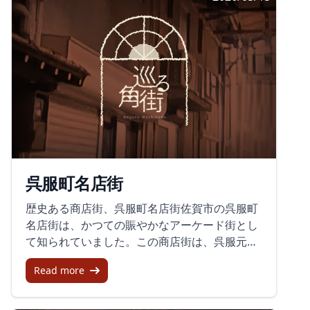
の通り道としての性格を感じさせます。観光地
として大きく見せるというより、駅前の日常に
寄り添う街角として記憶されてきた場所だとい
えそうです。設立50年を迎えた組合の節目この
商店街を運営する伊万里駅通商店街振興組合
は、2024年に設立50年を迎えました。5月24日
には伊万里迎賓館で記念する会が開かれ、関係
者約40人が参加しました。会では、駅前通りの
歩んできた歴史を振り返るとともに、これから
のまちづくりについて意見が交わされました。
呉服町名店街
報道では、参加者の間で「街の顔」となる駅前
通りへの思いが語られ、中心市街地の活性化が
歴史ある商店街、呉服町名店街佐賀市の呉服町
市全体の活性化につながるという考えも共有さ
名店街は、かつての賑やかなアーケード街とし
れたようです。商店街という場が、単なる店舗
て知られていました。この商店街は、呉服元
の集まりではなく、地域の将来を考えるための
町、元町商店街、中央マーケットの3つに区分
基盤として見直されている様子がうかがえま
Read more
され、佐賀城下町として繁栄してきた歴史を持
す。空き店舗と向き合いながら続く取り組み一
っています。長崎街道沿いに位置し、江戸時代
方で、商店街の現状としては空き店舗が目立つ
や明治時代には物流や商業の中心地として栄え