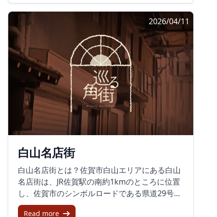
トレカ」。商店街の個性的な「おじさん達」を
いる店と、しばらく静かに見える区画が混在す
す。ここでは、唐津名物の松露饅頭やカステ
キャラクター化したトレーディングカードで、
る、駅前らしい時間の重なりが感じられます。
2026/04/11
ラ、地元産のからつ茶や佐賀県産の海苔など
地域の話題を呼び、地元の子どもたちに人気を
そうした風景もまた、街の変化をそのまま映す
が、訪れた方々の口を楽しませます。呉服町商
集めています。これにより、商店街を訪れるき
ものです。古くから続く通りと、新しい試みが
店街の魅力商店街内には、地元の人々に愛され
っかけ作りとして役立ち、地元の商店へ足を運
重なり合うことで、伊万里駅通商店街は今もな
る食堂や、新鮮な海の幸や地酒が楽しめる居酒
んでもらう機会を増やしています。地域に根ざ
お街の記録を刻んでいるように見えます。これ
屋もあります。月に一度、「五福の縁結び」と
した未来へ現在、呉服町名店街は、地域コミュ
からの中心市街地へ伊万里駅通商店街振興組合
いうイベントが開催され、様々な催し物が街に
ニティとの協力を深めつつ、イベントや文化活
の50年は、駅前の商店街が地域とともに歩んで
活気をもたらします。既にアーケードは撤去さ
動を通じて新しい顧客を引き付ける活動を続け
きた年月そのものでもあります。組合の節目を
れていますが、その分、より豊かな伝統と自然
ています。商店街が再び活力を取り戻すには、
機に、これまでの歴史を確認しながら、空き店
の景観を感じられる場所となっています。唐津
地元の人々とともに歩むことが不可欠です。佐
舗の活用やイベントを通じた新しい関わり方が
酒蔵サミット2025日本酒好きなら必見の「唐津
賀市の歴史と文化を基盤にして、呉服町名店街
模索されています。駅から歩ける距離にある商
酒蔵サミット」が2025年9月21日、呉服町商店
は新たな戦略と情熱で立ち上がりつつありま
店街は、外から訪れる人にとっては街の入口で
白山名店街
街で開催されます。佐賀県の14蔵元が集結し、
す。これにより、地域の人々が再び足を運び、
あり、地元の人にとっては暮らしの通り道で
個性豊かな日本酒を味わいながら蔵人との交流
愛される商店街としての姿を取り戻していま
す。伊万里駅通商店街は、その両方の役割を持
白山名店街とは？佐賀市白山エリアにある白山
も楽しめるこのイベントは、毎年多くの日本酒
す。
ちながら、これからも駅前の景色の中にあり続
名店街は、JR佐賀駅の南約1kmのところに位置
ファンを魅了しています。特別前売り券には、
ける場所として見ていけそうです。
し、佐賀市のシンボルロードである県道29号線
オリジナルの唐津焼のちょこや当日限り有効の
の東側に広がっています。1980年に全長195m
五福クーポンがついており、数量限定なので早
Read more
のアーケードが完成し、かつての長崎街道の一