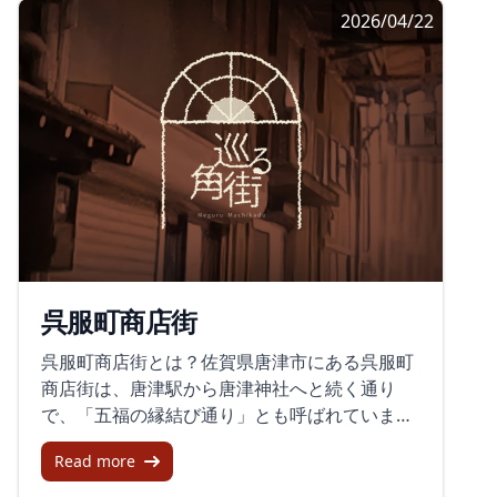
ことも伝えられています。組合の会員数は、設
2026/04/22
ていました。特に昭和中頃には、小売業の中心
立当時の37人から現在は23人まで減っていると
地として多くの市民に親しまれていました。商
のことです。駅前の通りが長い時間をかけて変
店街の衰退と再出発しかし、1990年代以降、郊
化してきたことが、この数字からも読み取れま
外の大型ショッピングモールの台頭により、中
す。それでも、組合は手を止めずに取り組みを
心市街地の商店街は徐々に衰退していきまし
続けています。活性化策として土曜夜市を実施
た。象徴的なアーケードは時の流れとともに老
し、中高生に空き店舗を活用してもらう「スク
朽化し、2009年に撤去されてしまいました。そ
ールチャレンジ交流館」にも取り組んでいるそ
の後、商店街は活気を失い、街の空洞化が進行
うです。こうした動きは、空いた区画をただ埋
しました。しかし、地元の商店主たちは再び街
めるのではなく、地域の次の担い手につなげよ
を盛り上げるために立ち上がりました。新たな
うとする試みとして受け止められます。駅前通
試みとして、空き店舗を活用したコンテナ型の
りが担う生活の通路伊万里駅通商店街の周辺に
呉服町商店街
チャレンジショップや、イベントスペースの設
は、さまざまな店舗や施設があり、地域の暮ら
置などを行い、地域活性化を図っています。呉
しや生活サービスを支えています。駅に近い立
呉服町商店街とは？佐賀県唐津市にある呉服町
服町名店街の再生への取り組み商店街の復興に
地は、通勤や通学、買い物の動線の中に商店街
商店街は、唐津駅から唐津神社へと続く通り
向けた取り組みの一環として、「街なか再生会
が入っていることを示しています。駅前通り
で、「五福の縁結び通り」とも呼ばれていま
議」が発足され、商店主や地元住民が一体とな
は、にぎわいだけでなく、日々の行き来の中で
す。この商店街は、古くから地元の人々に親し
って、商店街の再生プランを進めています。こ
見過ごされやすい用事を受け止める場所でもあ
Read more
まれており、伝統的なお菓子屋さんが並ぶ「ス
の会議で生まれたアイデアの一つが「おじさん
ります。商店街の様子を想像すると、営業して
ウィーツ・ストリート」としても知られていま