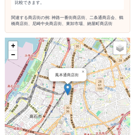
比較できます。
関連する商店街の例:
神路一番街商店街、
二条通商店会、
鶴
橋商店街、
尼崎中央商店街、
東卸市場、
納屋町商店街
+
−
×
鳳本通商店街