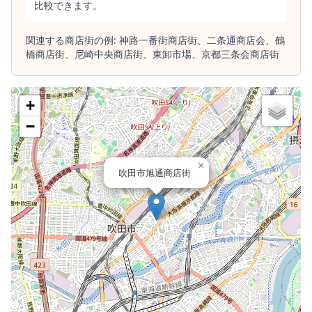
比較できます。
関連する商店街の例:
神路一番街商店街、
二条通商店会、
鶴
橋商店街、
尼崎中央商店街、
東卸市場、
京都三条会商店街
+
−
×
吹田市旭通商店街