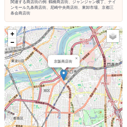
関連する商店街の例:
鶴橋商店街、
ジャンジャン横丁、
ナイ
ンモール九条商店街、
尼崎中央商店街、
東卸市場、
京都三
条会商店街
+
−
×
京阪商店街